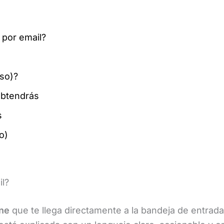
 por email?
so)?
obtendrás
s
o)
il?
ine
que te llega directamente a la bandeja de entrad