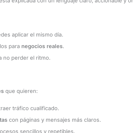
 está explicada con un lenguaje claro, accionable y o
es aplicar el mismo día.
ados para
negocios reales
.
 no perder el ritmo.
es
que quieren:
raer tráfico cualificado.
tas
con páginas y mensajes más claros.
ocesos sencillos y repetibles.