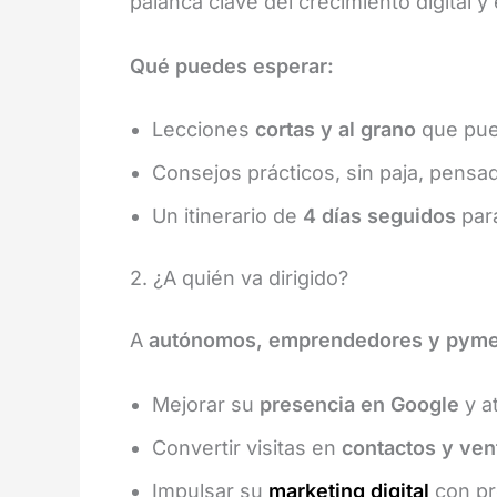
palanca clave del crecimiento digital y
Qué puedes esperar:
Lecciones
cortas y al grano
que pued
Consejos prácticos, sin paja, pens
Un itinerario de
4 días seguidos
para
2. ¿A quién va dirigido?
A
autónomos, emprendedores y pym
Mejorar su
presencia en Google
y at
Convertir visitas en
contactos y ven
Impulsar su
marketing
digital
con pr