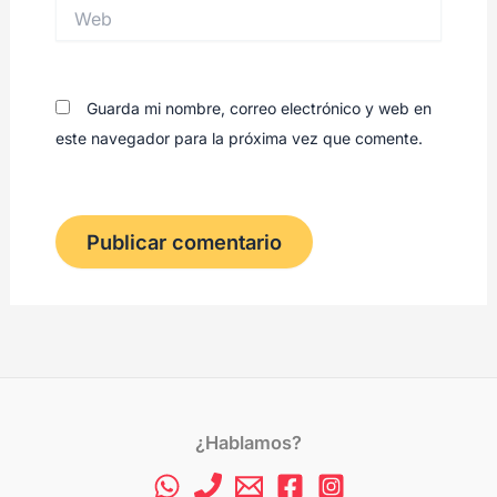
Web
Guarda mi nombre, correo electrónico y web en
Chat con
Suma Recursos
</>
este navegador para la próxima vez que comente.
Estamos en línea
¿Hablamos?